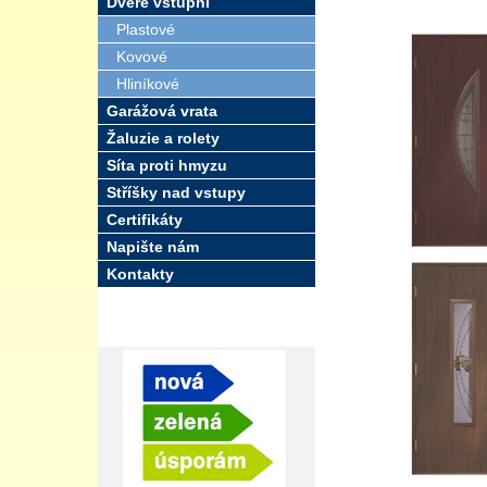
Dveře vstupní
Plastové
Kovové
Hliníkové
Garážová vrata
Žaluzie a rolety
Síta proti hmyzu
Stříšky nad vstupy
Certifikáty
Napište nám
Kontakty