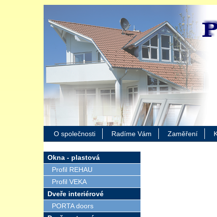
O společnosti
Radíme Vám
Zaměření
K
Okna - plastová
Profil REHAU
Profil VEKA
Dveře interiérové
PORTA doors