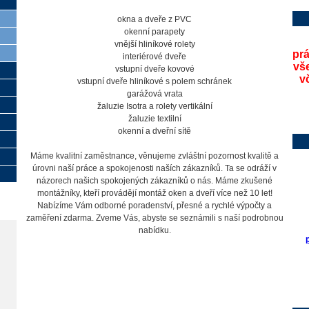
okna a dveře z PVC
okenní parapety
vnější hliníkové rolety
pr
interiérové dveře
vš
vstupní dveře kovové
v
vstupní dveře hliníkové s polem schránek
garážová vrata
žaluzie Isotra a rolety vertikální
žaluzie textilní
okenní a dveřní sítě
Máme kvalitní zaměstnance, věnujeme zvláštní pozornost kvalitě a
úrovni naší práce a spokojenosti naších zákazníků. Ta se odráží v
názorech našich spokojených zákazníků o nás. Máme zkušené
montážníky, kteří provádějí montáž oken a dveří více než 10 let!
Nabízíme Vám odborné poradenství, přesné a rychlé výpočty a
zaměření zdarma. Zveme Vás, abyste se seznámili s naší podrobnou
nabídku.