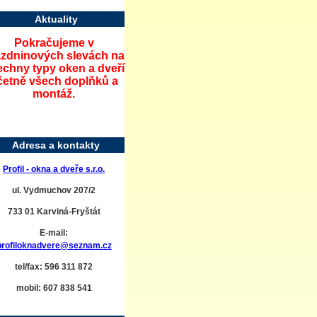
Aktuality
Pokračujeme v
ázdninových slevách na
echny typy oken a dveří
četně všech doplňků a
montáž.
Adresa a kontakty
Profil - okna a dveře s.r.o.
ul. Vydmuchov 207/2
733 01 Karviná-Fryštát
E-mail:
profiloknadvere@seznam.cz
tel/fax: 596 311 872
mobil: 607 838 541